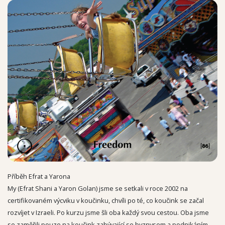
Příběh Efrat a Yarona
My (Efrat Shani a Yaron Golan) jsme se setkali v roce 2002 na
certifikovaném výcviku v koučinku, chvíli po té, co koučink se začal
rozvíjet v Izraeli. Po kurzu jsme šli oba každý svou cestou. Oba jsme
se zaměřili pouze na koučink zabývající se byznysem a podnikáním.