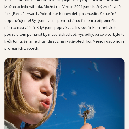
Možná to byla náhoda. Možná ne. V roce 2004 jsme každý zvlášť viděli
film „Pay it Forward“. Pokud jste ho neviděli, pak musíte. Skutečně
doporučujeme! Byli jsme velmi pohnuti tímto filmem a připomnělo
nám to naši vášeň. Když jsme poprvé začali s koučinkem, nebylo to
pouze o tom pomáhat byznysu získat lepší výsledky, ba co více, bylo to
kvůli tomu, že jsme chtěli dělat změny v životech lidí. V jejich osobních i
profesních životech.