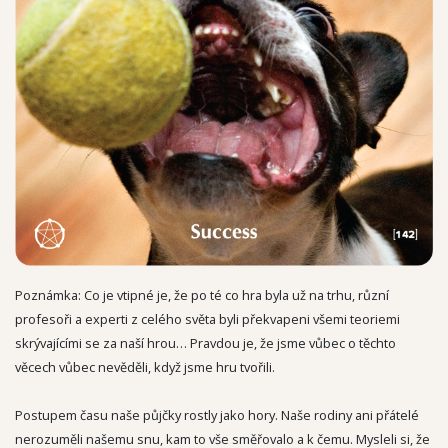
Poznámka: Co je vtipné je, že po té co hra byla už na trhu, různí
profesoři a experti z celého světa byli překvapeni všemi teoriemi
skrývajícími se za naší hrou… Pravdou je, že jsme vůbec o těchto
věcech vůbec nevěděli, když jsme hru tvořili.
Postupem času naše půjčky rostly jako hory. Naše rodiny ani přátelé
nerozuměli našemu snu, kam to vše směřovalo a k čemu. Mysleli si, že