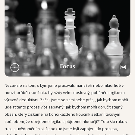
Nezávisle na tom, s kým jsme pracovali, manažeři nebo mladí lidé v
nouzi, průběh koučinku byl vždy velmi doslovný, poháněn logikou a
výrazně deduktivní. Začali jsme se sami sebe ptát, „ jak bychom mohli
udělat tento proces více zábavný? Jak bychom mohli doručit stejný
obsah, který získáme na konci každého koučink setkání takovým
způsobem, že obejdeme logiku a půjdeme hlouběji?“ Toto šlo ruku v
ruce s uvědoměním si, že pokud jsme byli zapojeni do procesu,