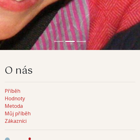
O nás
Příběh
Hodnoty
Metoda
Můj příběh
Zákazníci