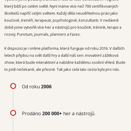
který běží po celém světě. Nyní máme více než 700 certifikovaných
školitelů napříč celým světem. Každý dělá neuvěřitelnou práci jako
koučové, trenéři, terapeuti, psychologové, konzultanti. V nedávné
době jsme vytvořili více her a nástrojů pro koučink, trénink, terapii a
rozvoj: Punctum, journals, planners a Faces.
K dispozici je i online platforma, která funguje od roku 2016. V dalších
letech přijdou na svět další hry a další náš sen: inovativní zážitková
show, která bude interaktivní a nabídne každému osobní vhled. Bude
to jistě nečekané, ale přesné. Tak jako celá tato cesta byla pro nás.
Od roku
2006
Prodáno
200 000+
her a nástrojů.