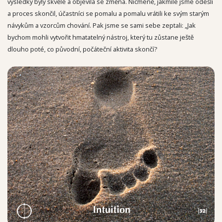
výsledky byly skvělé a objevila se změna. Nicméně, jakmile jsme odešli
a proces skončil, účastníci se pomalu a pomalu vrátili ke svým starým
návykům a vzorcům chování. Pak jsme se sami sebe zeptali: „Jak
bychom mohli vytvořit hmatatelný nástroj, který tu zůstane ještě
dlouho poté, co původní, počáteční aktivita skončí?