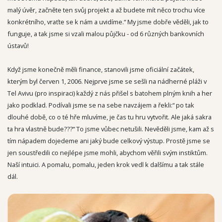
malý úvěr, začněte ten svůj projekt a až budete mít něco trochu více
konkrétního, vraťte se k nám a uvidíme.“ My jsme dobře věděli, jak to
funguje, a tak jsme si vzali malou půjčku - od 6 různých bankovních
ústavů!
Když jsme konečně měli finance, stanovili jsme oficiální začátek,
kterým byl červen 1, 2006. Nejprve jsme se sešli na nádherné pláži v
Tel Avivu (pro inspiraci) každý z nás přišel s batohem plným knih a her
jako podklad. Podívali jsme se na sebe navzájem a řekli:“ po tak
dlouhé době, co o té hře mluvíme, je čas tu hru vytvořit. Ale jaká sakra
ta hra vlastně bude???“ To jsme vůbec netušili. Nevěděli jsme, kam až s
tím nápadem dojedeme ani jaký bude celkový výstup. Prostě jsme se
jen soustředili co nejlépe jsme mohli, abychom věřili svým instiktům.
Naší intuici. A pomalu, pomalu, jeden krok vedl k dalšímu a tak stále
dál.