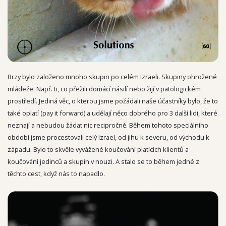
Brzy bylo založeno mnoho skupin po celém Izraeli. Skupiny ohrožené
mládeže. Např. ti, co přežili domácí násilí nebo žijí v patologickém
prostředí. Jediná věc, o kterou jsme požádali naše účastníky bylo, že to
také oplatí (pay it forward) a udělají něco dobrého pro 3 další lidi, které
neznají a nebudou žádat nic recipročně. Během tohoto speciálního
období jsme procestovali celý Izrael, od jihu k severu, od východu k
západu. Bylo to skvěle vyvážené koučování platících klientů a
koučování jedinců a skupin v nouzi. A stalo se to během jedné z
těchto cest, když nás to napadlo.