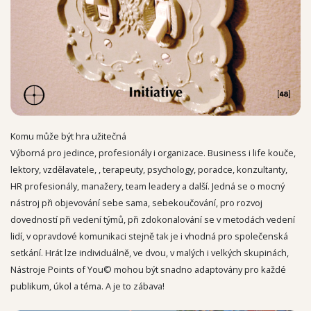
Komu může být hra užitečná
Výborná pro jedince, profesionály i organizace. Business i life kouče,
lektory, vzdělavatele, , terapeuty, psychology, poradce, konzultanty,
HR profesionály, manažery, team leadery a další. Jedná se o mocný
nástroj při objevování sebe sama, sebekoučování, pro rozvoj
dovedností při vedení týmů, při zdokonalování se v metodách vedení
lidí, v opravdové komunikaci stejně tak je i vhodná pro společenská
setkání. Hrát lze individuálně, ve dvou, v malých i velkých skupinách,
Nástroje Points of You© mohou být snadno adaptovány pro každé
publikum, úkol a téma. A je to zábava!