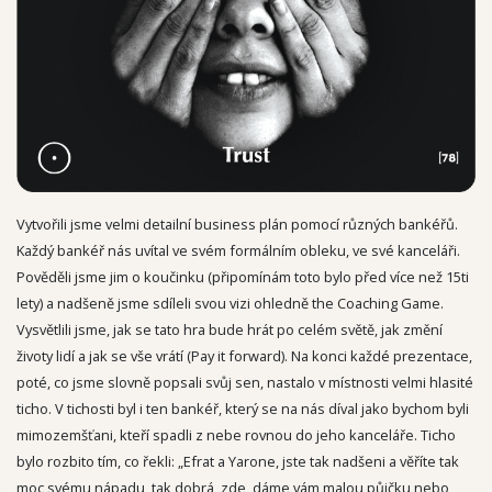
Vytvořili jsme velmi detailní business plán pomocí různých bankéřů.
Každý bankéř nás uvítal ve svém formálním obleku, ve své kanceláři.
Pověděli jsme jim o koučinku (připomínám toto bylo před více než 15ti
lety) a nadšeně jsme sdíleli svou vizi ohledně the Coaching Game.
Vysvětlili jsme, jak se tato hra bude hrát po celém světě, jak změní
životy lidí a jak se vše vrátí (Pay it forward). Na konci každé prezentace,
poté, co jsme slovně popsali svůj sen, nastalo v místnosti velmi hlasité
ticho. V tichosti byl i ten bankéř, který se na nás díval jako bychom byli
mimozemšťani, kteří spadli z nebe rovnou do jeho kanceláře. Ticho
bylo rozbito tím, co řekli: „Efrat a Yarone, jste tak nadšeni a věříte tak
moc svému nápadu, tak dobrá, zde, dáme vám malou půjčku nebo