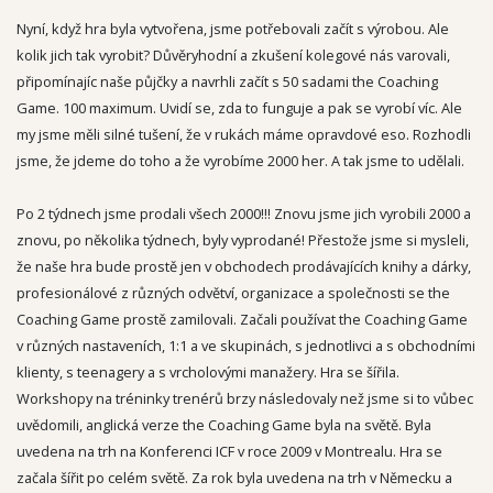
Nyní, když hra byla vytvořena, jsme potřebovali začít s výrobou. Ale
kolik jich tak vyrobit? Důvěryhodní a zkušení kolegové nás varovali,
připomínajíc naše půjčky a navrhli začít s 50 sadami the Coaching
Game. 100 maximum. Uvidí se, zda to funguje a pak se vyrobí víc. Ale
my jsme měli silné tušení, že v rukách máme opravdové eso. Rozhodli
jsme, že jdeme do toho a že vyrobíme 2000 her. A tak jsme to udělali.
Po 2 týdnech jsme prodali všech 2000!!! Znovu jsme jich vyrobili 2000 a
znovu, po několika týdnech, byly vyprodané! Přestože jsme si mysleli,
že naše hra bude prostě jen v obchodech prodávajících knihy a dárky,
profesionálové z různých odvětví, organizace a společnosti se the
Coaching Game prostě zamilovali. Začali používat the Coaching Game
v různých nastaveních, 1:1 a ve skupinách, s jednotlivci a s obchodními
klienty, s teenagery a s vrcholovými manažery. Hra se šířila.
Workshopy na tréninky trenérů brzy následovaly než jsme si to vůbec
uvědomili, anglická verze the Coaching Game byla na světě. Byla
uvedena na trh na Konferenci ICF v roce 2009 v Montrealu. Hra se
začala šířit po celém světě. Za rok byla uvedena na trh v Německu a