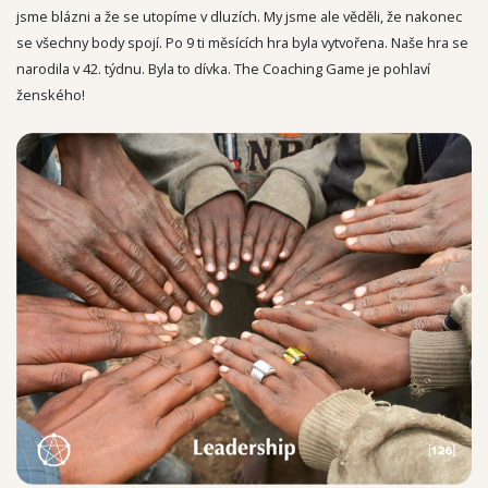
jsme blázni a že se utopíme v dluzích. My jsme ale věděli, že nakonec
se všechny body spojí. Po 9 ti měsících hra byla vytvořena. Naše hra se
narodila v 42. týdnu. Byla to dívka. The Coaching Game je pohlaví
ženského!