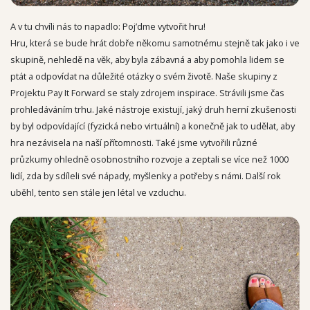
A v tu chvíli nás to napadlo: Poj’dme vytvořit hru!
Hru, která se bude hrát dobře někomu samotnému stejně tak jako i ve
skupině, nehledě na věk, aby byla zábavná a aby pomohla lidem se
ptát a odpovídat na důležité otázky o svém životě. Naše skupiny z
Projektu Pay It Forward se staly zdrojem inspirace. Strávili jsme čas
prohledáváním trhu. Jaké nástroje existují, jaký druh herní zkušenosti
by byl odpovídající (fyzická nebo virtuální) a konečně jak to udělat, aby
hra nezávisela na naší přítomnosti. Také jsme vytvořili různé
průzkumy ohledně osobnostního rozvoje a zeptali se více než 1000
lidí, zda by sdíleli své nápady, myšlenky a potřeby s námi. Další rok
uběhl, tento sen stále jen létal ve vzduchu.