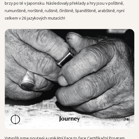
brzy po té v Japonsku. Následovaly překlady a hry jsou v polštině,
rumunštině, norštině, ruštině, čínštině, španělštině, arabštině, nyní
celkem v 26 jazykových mutacích!
Vytvořili jsme poutavý a unikátní Face to face Certifikační Program,